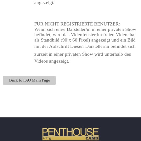
angezeigt.
FÜR NICHT REGISTRIERTE BENUTZER
:
Wenn sich ein/e Darsteller/in in einer privaten Show
befindet, wird das Videofenster im freien Videochat
als Standbild (90 x 60 Pixel) angezeigt und ein Bild
mit der Aufschrift Diese/r Darsteller/in befindet sich
zurzeit in einer privaten Show wird unterhalb des
Videos angezeigt.
Back to FAQ Main Page
120
Show
Show
Show
Show
DM
DM
DM
DM
F
R
E
E
C
R
E
DI
T
S