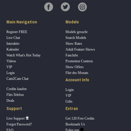
Main Navigation
Models
Register FREE
Models gesucht
Live Chat
Search Models
Interaktiv
Show Rates
Kalender
Adult Feature Shows
Watch What's Hot Today
Fanclubs
Videos
Promotion Contests
VIP
Show Offers
Login
Flirt des Monats
Account Info
Cam2Cam Chat
Credits kaufen
Login
Flirt-Telefon
VIP
Deals
Gifts
Support
Extras
Live Support
Get 120 Free Credits
Forgot Password?
Bookmark Us
FAQ
Folge uns