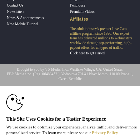
Contact Us
Penthouse
Newsletters
Premium Videos
Affiliates
News & Announcements
New Mobile Tutorial
The adult industry's premier Live Cam
affiliate program since 1996. Our expert
team has delivered millions to webmasters
worldwide through top-performing, high-
payout offers for all types of traffic.
Click here to get started
Brought to you by VS Media, Inc., Westlake Village, CA, United States
FBP Media s.r.o. (Reg. 06483453 ), Vodickova 791/41 Nove Mesto, 110 00 Praha 1,
10:00
Czech Republic
Penthouse
All persons depicted herein were at least 18 years of age at the time of photography:
CLAIM YOUR BONUS
18 U.S.C. 2257 Aufbewahrungsvorschriften Compliance-
Erklärung
© 1996 - 2026 VS3.COM, VS Media, Inc. All Rights Reserved.
Privacy Policy
,
This Site Uses Cookies for a Tastier Experience
CA-Privacy Policy
,
Copyright Policy
,
Content Complaints
&
Terms & Conditions
.
We use cookies to optimize your experience, analyze traffic, and deliver more
personalized service. To learn more, please see our
Privacy Policy
.