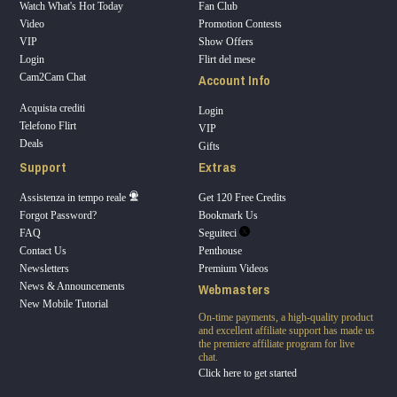
Watch What's Hot Today
Fan Club
Video
Promotion Contests
VIP
Show Offers
Login
Flirt del mese
Account Info
Cam2Cam Chat
Acquista crediti
Login
Telefono Flirt
VIP
Deals
Gifts
Support
Extras
Assistenza in tempo reale
Get 120 Free Credits
Forgot Password?
Bookmark Us
FAQ
Seguiteci
Contact Us
Penthouse
Newsletters
Premium Videos
Webmasters
News & Announcements
New Mobile Tutorial
On-time payments, a high-quality product
and excellent affiliate support has made us
the premiere affiliate program for live
chat.
Click here to get started