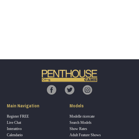
Show
Show
Show
Show
DM
DM
DM
DM
120
F
R
E
E
C
R
E
DI
T
S
Main Navigation
Models
Register FREE
Modelle ricercate
Live Chat
Search Models
Interattivo
Show Rates
Calendario
Adult Feature Shows