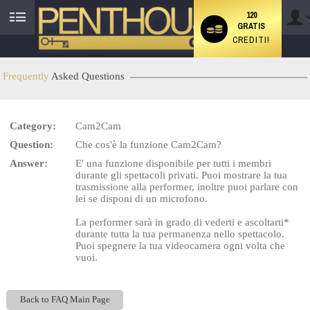
120
GRATIS
User
CREDITI!
status
Frequently
Asked Questions
LIMITED TIME OFFER!
Category:
Cam2Cam
Question:
Che cos'è la funzione Cam2Cam?
Answer:
E' una funzione disponibile per tutti i membri
durante gli spettacoli privati. Puoi mostrare la tua
trasmissione alla performer, inoltre puoi parlare con
lei se disponi di un microfono.
La performer sarà in grado di vederti e ascoltarti*
durante tutta la tua permanenza nello spettacolo.
Puoi spegnere la tua videocamera ogni volta che
vuoi.
Back to FAQ Main Page