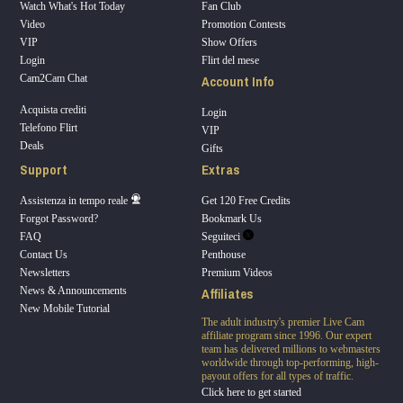
Watch What's Hot Today
Fan Club
Video
Promotion Contests
VIP
Show Offers
Login
Flirt del mese
Account Info
Cam2Cam Chat
Acquista crediti
Login
Telefono Flirt
VIP
Deals
Gifts
Support
Extras
Assistenza in tempo reale
Get 120 Free Credits
Forgot Password?
Bookmark Us
FAQ
Seguiteci
Contact Us
Penthouse
Newsletters
Premium Videos
Affiliates
News & Announcements
New Mobile Tutorial
The adult industry's premier Live Cam
affiliate program since 1996. Our expert
team has delivered millions to webmasters
worldwide through top-performing, high-
payout offers for all types of traffic.
Click here to get started