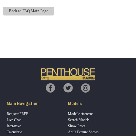
Back to FAQ Main Page
Show
Show
Show
Show
DM
DM
DM
DM
120
F
R
E
E
C
R
E
DI
T
S
Main Navigation
Models
Register FREE
Modelle ricercate
Live Chat
Search Models
Interattivo
Show Rates
Calendario
Adult Feature Shows