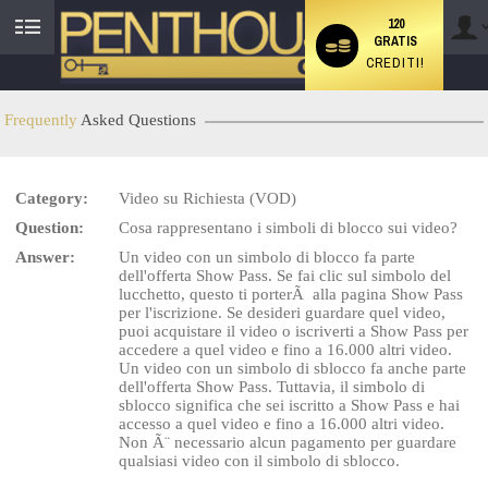
120
GRATIS
User
CREDITI!
status
Frequently
Asked Questions
LIMITED TIME OFFER!
Category:
Video su Richiesta (VOD)
Question:
Cosa rappresentano i simboli di blocco sui video?
Answer:
Un video con un simbolo di blocco fa parte
dell'offerta Show Pass. Se fai clic sul simbolo del
lucchetto, questo ti porterÃ alla pagina Show Pass
per l'iscrizione. Se desideri guardare quel video,
puoi acquistare il video o iscriverti a Show Pass per
accedere a quel video e fino a 16.000 altri video.
Un video con un simbolo di sblocco fa anche parte
dell'offerta Show Pass. Tuttavia, il simbolo di
sblocco significa che sei iscritto a Show Pass e hai
accesso a quel video e fino a 16.000 altri video.
Non Ã¨ necessario alcun pagamento per guardare
qualsiasi video con il simbolo di sblocco.