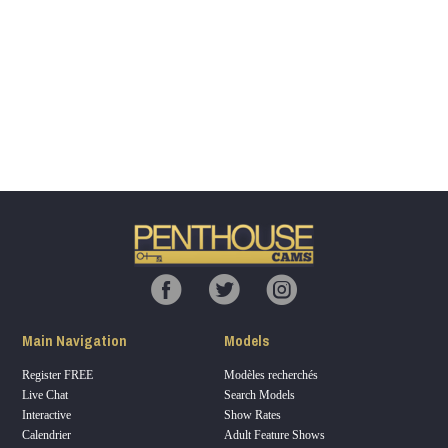
Show
Show
Show
Show
DM
DM
DM
DM
120
F
R
E
E
C
R
E
DI
T
Main Navigation
Models
S
Register FREE
Modèles recherchés
Live Chat
Search Models
Interactive
Show Rates
Calendrier
Adult Feature Shows