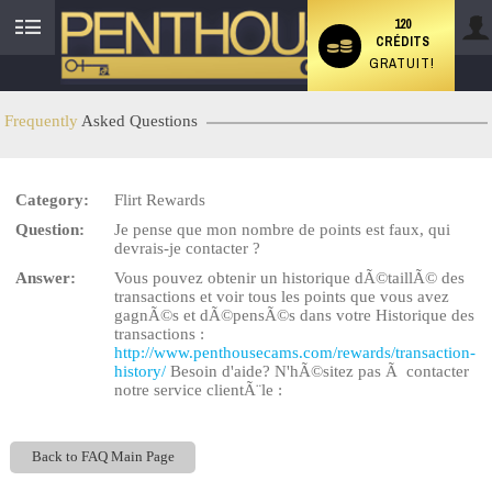
120
CRÉDITS
User
GRATUIT!
status
Frequently
Asked Questions
Category:
Flirt Rewards
LIMITED TIME OFFER!
Question:
Je pense que mon nombre de points est faux, qui
devrais-je contacter ?
Answer:
Vous pouvez obtenir un historique dÃ©taillÃ© des
transactions et voir tous les points que vous avez
gagnÃ©s et dÃ©pensÃ©s dans votre Historique des
transactions :
http://www.penthousecams.com/rewards/transaction-
history/
Besoin d'aide? N'hÃ©sitez pas Ã contacter
notre service clientÃ¨le :
Back to FAQ Main Page