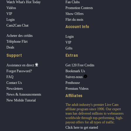
Watch What's Hot Today
Fan Clubs
Vidéos
Promotion Contests
VIP
Show Offers
Login
Flirt du mois
Account Info
Cam2Cam Chat
Acheter des crédits
Login
Téléphone Flirt
VIP
Deals
Gifts
Support
Extras
Assistance en direct
Get 120 Free Credits
Forgot Password?
Bookmark Us
FAQ
Suivez-nous
Contact Us
Penthouse
Newsletters
Premium Videos
Affiliates
News & Announcements
New Mobile Tutorial
The adult industry's premier Live Cam
affiliate program since 1996. Our expert
team has delivered millions to webmasters
worldwide through top-performing, high-
payout offers for all types of traffic.
Click here to get started