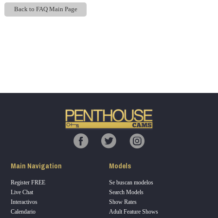
Back to FAQ Main Page
Show
Show
Show
Show
DM
DM
DM
DM
120
F
R
E
E
C
R
E
DI
T
Main Navigation
Models
S
Register FREE
Se buscan modelos
Live Chat
Search Models
Interactivos
Show Rates
Calendario
Adult Feature Shows