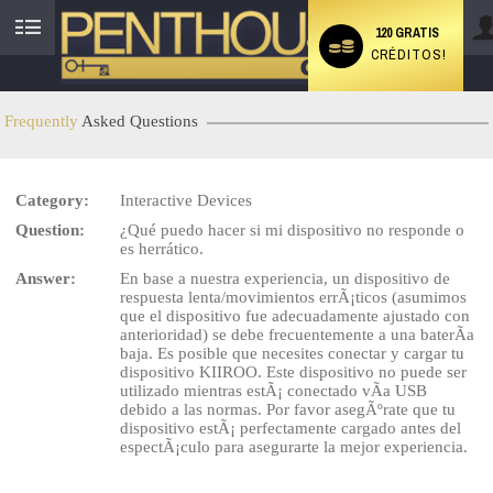
120 GRATIS
CRÉDITOS!
User
status
Frequently
Asked Questions
Category:
Interactive Devices
LIMITED TIME OFFER!
Question:
¿Qué puedo hacer si mi dispositivo no responde o
es herrático.
Answer:
En base a nuestra experiencia, un dispositivo de
respuesta lenta/movimientos errÃ¡ticos (asumimos
que el dispositivo fue adecuadamente ajustado con
anterioridad) se debe frecuentemente a una baterÃ­a
baja. Es posible que necesites conectar y cargar tu
dispositivo KIIROO. Este dispositivo no puede ser
utilizado mientras estÃ¡ conectado vÃ­a USB
debido a las normas. Por favor asegÃºrate que tu
dispositivo estÃ¡ perfectamente cargado antes del
espectÃ¡culo para asegurarte la mejor experiencia.