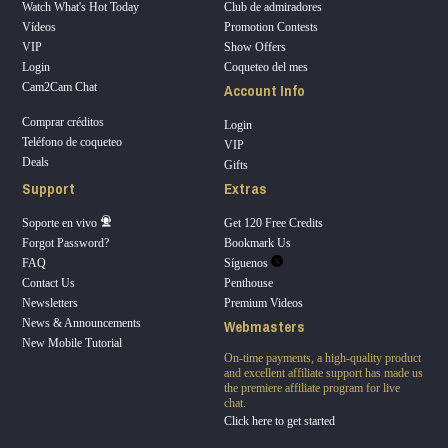
Watch What's Hot Today
Club de admiradores
Vídeos
Promotion Contests
VIP
Show Offers
Login
Coqueteo del mes
Account Info
Cam2Cam Chat
Comprar créditos
Login
Teléfono de coqueteo
VIP
Deals
Gifts
Support
Extras
Soporte en vivo
Get 120 Free Credits
Forgot Password?
Bookmark Us
FAQ
Síguenos
Contact Us
Penthouse
Newsletters
Premium Videos
Webmasters
News & Announcements
New Mobile Tutorial
On-time payments, a high-quality product
and excellent affiliate support has made us
the premiere affiliate program for live
chat.
Click here to get started