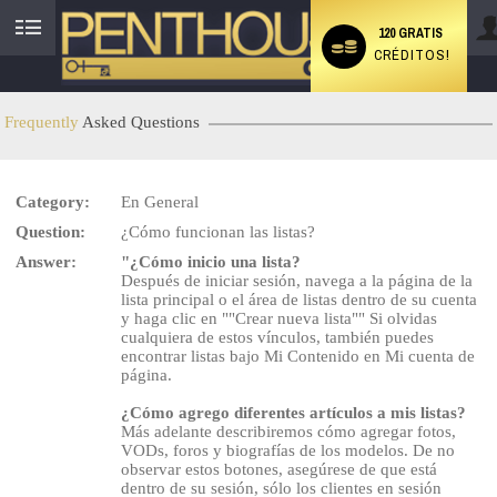
120 GRATIS
CRÉDITOS!
User
status
Frequently
Asked Questions
Category:
En General
Question:
¿Cómo funcionan las listas?
Answer:
"¿Cómo inicio una lista?
Después de iniciar sesión, navega a la página de la
LIMITED TIME OFFER!
lista principal o el área de listas dentro de su cuenta
y haga clic en ""Crear nueva lista"" Si olvidas
cualquiera de estos vínculos, también puedes
encontrar listas bajo Mi Contenido en Mi cuenta de
página.
¿Cómo agrego diferentes artículos a mis listas?
Más adelante describiremos cómo agregar fotos,
VODs, foros y biografías de los modelos. De no
observar estos botones, asegúrese de que está
dentro de su sesión, sólo los clientes en sesión