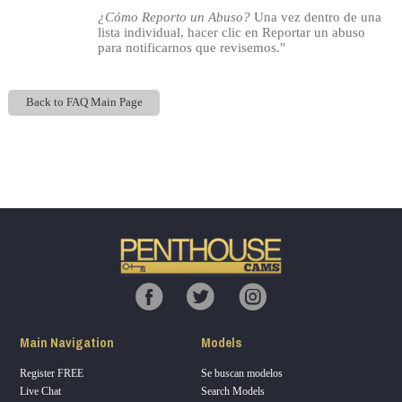
¿Cómo Reporto un Abuso?
Una vez dentro de una
lista individual, hacer clic en Reportar un abuso
para notificarnos que revisemos."
Back to FAQ Main Page
Show
Show
Show
Show
DM
DM
DM
DM
Main Navigation
Models
Register FREE
Se buscan modelos
Live Chat
Search Models