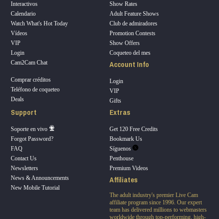
Interactivos
Show Rates
Calendario
Adult Feature Shows
Watch What's Hot Today
Club de admiradores
Vídeos
Promotion Contests
VIP
Show Offers
Login
Coqueteo del mes
Account Info
Cam2Cam Chat
Comprar créditos
Login
Teléfono de coqueteo
VIP
Deals
Gifts
Support
Extras
Soporte en vivo
Get 120 Free Credits
Forgot Password?
Bookmark Us
FAQ
Síguenos
Contact Us
Penthouse
Newsletters
Premium Videos
Affiliates
News & Announcements
New Mobile Tutorial
The adult industry's premier Live Cam
affiliate program since 1996. Our expert
team has delivered millions to webmasters
worldwide through top-performing, high-