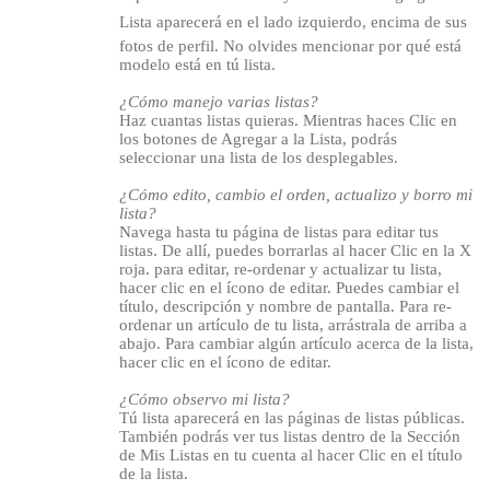
Lista aparecerá en el lado izquierdo, encima de sus
fotos de perfil. No olvides mencionar por qué está
modelo está en tú lista.
¿Cómo manejo varias listas?
Haz cuantas listas quieras. Mientras haces Clic en
los botones de Agregar a la Lista, podrás
seleccionar una lista de los desplegables.
120
¿Cómo edito, cambio el orden, actualizo y borro mi
lista?
Navega hasta tu página de listas para editar tus
listas. De allí, puedes borrarlas al hacer Clic en la X
roja. para editar, re-ordenar y actualizar tu lista,
hacer clic en el ícono de editar. Puedes cambiar el
título, descripción y nombre de pantalla. Para re-
F
R
E
E
C
R
E
DI
T
ordenar un artículo de tu lista, arrástrala de arriba a
abajo. Para cambiar algún artículo acerca de la lista,
S
hacer clic en el ícono de editar.
¿Cómo observo mi lista?
Tú lista aparecerá en las páginas de listas públicas.
También podrás ver tus listas dentro de la Sección
de Mis Listas en tu cuenta al hacer Clic en el título
de la lista.